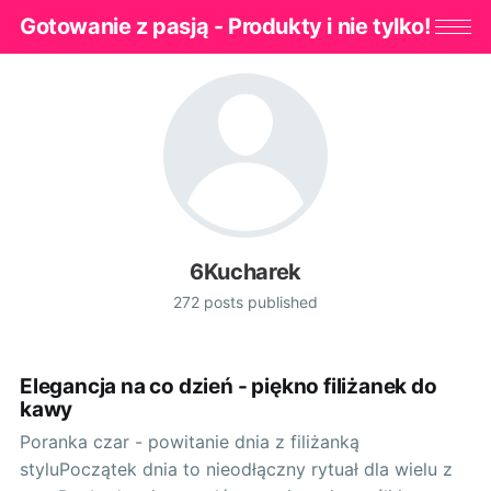
Gotowanie z pasją - Produkty i nie tylko!
6Kucharek
272 posts published
Elegancja na co dzień - piękno filiżanek do
kawy
Poranka czar - powitanie dnia z filiżanką
styluPoczątek dnia to nieodłączny rytuał dla wielu z