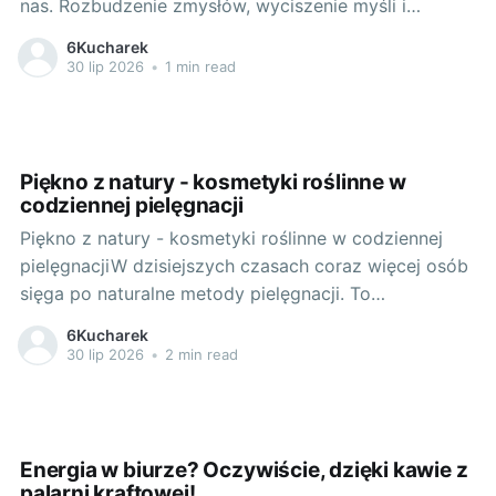
nas. Rozbudzenie zmysłów, wyciszenie myśli i
subtelne przygotowanie do kolejnych godzin pełnych
6Kucharek
wyzwań. W tym porannym spektaklu, na pierwszy
30 lip 2026
•
1 min read
plan wysuwa się filiżanka kawy. A co gdybyśmy
dodali do tego elementu nieco stylu? Zapraszam Was
Piękno z natury - kosmetyki roślinne w
codziennej pielęgnacji
Piękno z natury - kosmetyki roślinne w codziennej
pielęgnacjiW dzisiejszych czasach coraz więcej osób
sięga po naturalne metody pielęgnacji. To
rozwiązanie nie tylko dla wegan czy wegetarian, ale
6Kucharek
dla każdego, kto ceni sobie zdrowy styl życia.
30 lip 2026
•
2 min read
Zamiast chemicznych dodatków, sztucznych
barwników czy skomplikowanych nazw składników,
coraz częściej na etykietach kosmetyków
Energia w biurze? Oczywiście, dzięki kawie z
palarni kraftowej!