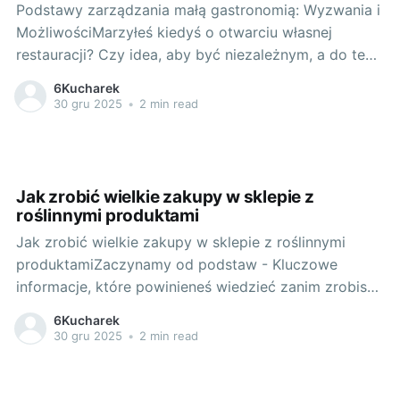
Podstawy zarządzania małą gastronomią: Wyzwania i
MożliwościMarzyłeś kiedyś o otwarciu własnej
restauracji? Czy idea, aby być niezależnym, a do tego
zarabiać na swojej pasji do gotowania wydaje Ci się
6Kucharek
kusząca? Jeśli tak, rozważ otwarcie małej
30 gru 2025
•
2 min read
gastronomii. Szczególnym przypadkiem, który tutaj
przytaczam, będzie franczyza mobilnej restauracji z
kebabem, która może być
Jak zrobić wielkie zakupy w sklepie z
roślinnymi produktami
Jak zrobić wielkie zakupy w sklepie z roślinnymi
produktamiZaczynamy od podstaw - Kluczowe
informacje, które powinieneś wiedzieć zanim zrobisz
wielkie zakupyPierwszym krokiem w podejściu do
6Kucharek
wielkich zakupów w sklepie z roślinnymi produktami
30 gru 2025
•
2 min read
jest zrozumienie, na czym polega dieta oparta na
roślinach. To styl odżywiania, który wpływa na
zdrowie, dobrostan i