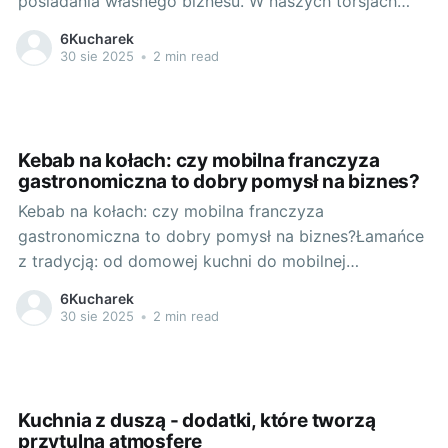
posiadania własnego biznesu. W naszych torsjach
rodzi się pomysł na biznes franczyzowy piekarnia w
6Kucharek
mobilnej formie. Swoboda działania, możliwość
30 sie 2025
•
2 min read
dotarcia do dużej grupy odbiorców i prostota
zarządzania biznesem przemawiają za takim
rozwiązaniem. Ale czy z
Kebab na kołach: czy mobilna franczyza
gastronomiczna to dobry pomysł na biznes?
Kebab na kołach: czy mobilna franczyza
gastronomiczna to dobry pomysł na biznes?Łamańce
z tradycją: od domowej kuchni do mobilnej
franczyzyTradycyjnie, kebab przyrządzany jest z
6Kucharek
grillowanych na dużym, pionowym rożnie kawałków
30 sie 2025
•
2 min read
mięsa. Ten turecki przysmak podbija podniebienia
osób na całym świecie i nie ma w tym nic dziwnego -
jest
Kuchnia z duszą - dodatki, które tworzą
przytulną atmosferę