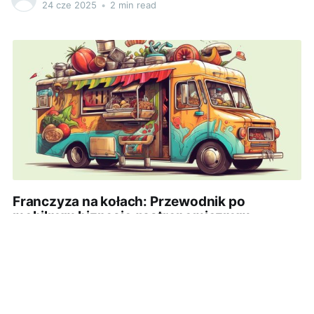
kawiarni, zawsze poszukujemy nowych smaków,
24 cze 2025
•
2 min read
które sprawią, że nasz kubek kawy będzie nie tylko
orzeźwiający, ale również pyszny i wyjątkowy.
Sekretem niesamowitego aromatu kawy może okazać
się nieoczywisty
Franczyza na kołach: Przewodnik po
mobilnym biznesie gastronomicznym
Franczyza na kołach: Przewodnik po mobilnym
biznesie gastronomicznymPoczuj smak niezależności:
Wprowadzenie do franczyzy na kołachCzy wiesz, że
gastronomia na kółkach to jeden z najszybciej
6Kucharek
rozwijających się segmentów rynku małych i średnich
30 maj 2025
•
2 min read