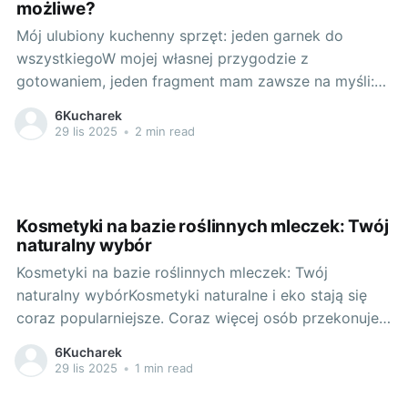
możliwe?
Mój ulubiony kuchenny sprzęt: jeden garnek do
wszystkiegoW mojej własnej przygodzie z
gotowaniem, jeden fragment mam zawsze na myśli:
Kuchnia to sztuka, sztuka kreowania i doświadczania.
6Kucharek
A żeby doskonale wyrazić swoje umiejętności,
29 lis 2025
•
2 min read
musimy dysponować odpowiednimi narzędziami. W
moim przypadku, nie mogę wyobrazić sobie kuchni
bez mojego ulubionego sprzętu - garnka
Kosmetyki na bazie roślinnych mleczek: Twój
naturalny wybór
Kosmetyki na bazie roślinnych mleczek: Twój
naturalny wybórKosmetyki naturalne i eko stają się
coraz popularniejsze. Coraz więcej osób przekonuje
się do tego, że to, co ekologiczne, roślinne i naturalne
6Kucharek
jest nie tylko zdrowe, ale także skuteczne. Precz z
29 lis 2025
•
1 min read
chemią – powiedzmy witaj naszym roślinnym