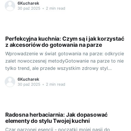
6Kucharek
oparte na roślinach to nie tylko bogactwo smaków i
30 paź 2025
•
2 min read
aromatów, ale przede wszystkim ogrom korzyści dla
naszego zdrowia. Jednak roślinna chemia dotyczy nie
tylko żywności, ale także produktów,
Perfekcyjna kuchnia: Czym są i jak korzystać
z akcesoriów do gotowania na parze
Wprowadzenie w świat gotowania na parze: odkrycie
zalet nowoczesnej metodyGotowanie na parze to nie
tylko trend, ale przede wszystkim zdrowy styl
przygotowywania posiłków, który stanie się Twoim
6Kucharek
ulubionym. W dzisiejszych czasach, kiedy zależy nam
30 paź 2025
•
2 min read
na jakości spożywanych produktów, wybór takiej
metody jest wręcz nieodzowny. A co zrobić, aby
osiągnąć najlepsze
Radosna herbaciarnia: Jak dopasować
elementy do stylu Twojej kuchni
Czar parzonej esencji - początki mojej pasji do