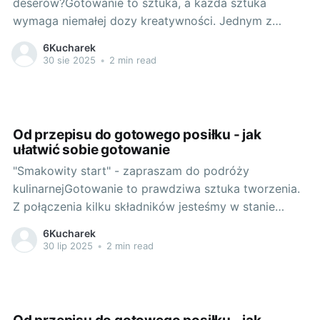
deserów?Gotowanie to sztuka, a każda sztuka
wymaga niemałej dozy kreatywności. Jednym z
naszych ulubionych eksperymentów jest połączenie
6Kucharek
dwóch, na pozór niepasujących do siebie składników,
30 sie 2025
•
2 min read
w jedną smaczną całość. Zdecydowanie do takich
kompozycji zalicza się połączenie deseru z kawą.
Czym jest kawa, jeśli
Od przepisu do gotowego posiłku - jak
ułatwić sobie gotowanie
"Smakowity start" - zapraszam do podróży
kulinarnejGotowanie to prawdziwa sztuka tworzenia.
Z połączenia kilku składników jesteśmy w stanie
stworzyć prawdziwe kulinarna symfonię. Nie mniej
6Kucharek
jednak, jest to sztuka, która wymaga od nas nie tylko
30 lip 2025
•
2 min read
umiejętności, ale także odpowiedniego przystawienia
się do tematu. Właśnie dlatego warto dobrze
przygotować się do kulinarnej