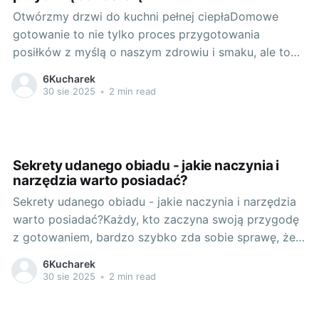
Otwórzmy drzwi do kuchni pełnej ciepłaDomowe
gotowanie to nie tylko proces przygotowania
posiłków z myślą o naszym zdrowiu i smaku, ale to
także unikalna atmosfera, którą tworzymy w swojej
6Kucharek
kuchni. Wielokrotnie zapominamy o tym, jak istotna
30 sie 2025
•
2 min read
jest przytulność kuchni, która sprzyja komfortowi
gotowania i daje nam radość z przebywania w
Sekrety udanego obiadu - jakie naczynia i
narzędzia warto posiadać?
Sekrety udanego obiadu - jakie naczynia i narzędzia
warto posiadać?Każdy, kto zaczyna swoją przygodę
z gotowaniem, bardzo szybko zda sobie sprawę, że
najważniejsze w terminologii kulinarnej są nie tylko
6Kucharek
składniki, ale też naczynia kuchenne i narzędzia, które
30 sie 2025
•
2 min read
pomagają w sprawnym i przyjemnym przyrządzaniu
posiłków. W dzisiejszym artykule przyjrzymy się,