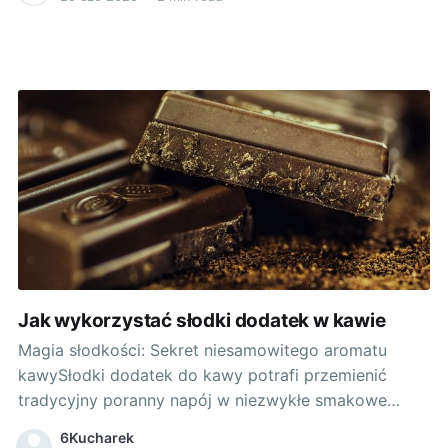
seniorów nie zawsze jest proste, ale jest to kluczowe
dla udanego cateringu dla seniora. Pierwsze kroki:
Poznawanie preferencji starszych
Jak wykorzystać słodki dodatek w kawie
Magia słodkości: Sekret niesamowitego aromatu
kawySłodki dodatek do kawy potrafi przemienić
tradycyjny poranny napój w niezwykłe smakowe
doświadczenie. Serwując domowe specjały z
6Kucharek