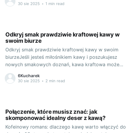
domowych warsztatów kulinarnych, szczególnie tych
30 sie 2025
•
1 min read
skupiających się na cukiernictwie, może być
niezwykle satysfakcjonującym doświadczeniem. Nie
tylko dostarcza Ci platformy do dzielenia się swoją
pasją i umiejętnościami, ale
Odkryj smak prawdziwie kraftowej kawy w
swoim biurze
Odkryj smak prawdziwie kraftowej kawy w swoim
biurzeJeśli jesteś miłośnikiem kawy i poszukujesz
nowych smakowych doznań, kawa kraftowa może
stać się twoją nową pasją. To doskonała alternatywa
6Kucharek
dla tradycyjnej, często monotonnej kawy do biura,
30 sie 2025
•
2 min read
którą wielu z nas pije każdego dnia. Odkryj
wyjątkowy smak kawy kraftowej i pozwól sobie na
Połączenie, które musisz znać: jak
skomponować idealny deser z kawą?
Kofeinowy romans: dlaczego kawę warto włączyć do