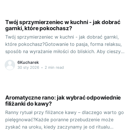
dlaczego warto eksperymentować z kuchnią
wegańską? Wprowadzenie do swojego
Twój sprzymierzeniec w kuchni - jak dobrać
garnki, które pokochasz?
Twój sprzymierzeniec w kuchni - jak dobrać garnki,
które pokochasz?Gotowanie to pasja, forma relaksu,
sposób na wyrażanie miłości do bliskich. Aby cieszyć
się tym procesem w pełni, ważne jest wyposażenie
6Kucharek
naszej kuchni. Tu małe staje się ważne, szczególnie
30 sty 2026
•
2 min read
kiedy chodzi o doboru niezastąpionego
sprzymierzeńca - garnków. Kiedy małe stało
Aromatyczne rano: jak wybrać odpowiednie
filiżanki do kawy?
Ranny rytuał przy filiżance kawy – dlaczego warto go
pielęgnować?Każde poranne przebudzenie może
zyskać na uroku, kiedy zaczynamy je od ritualu