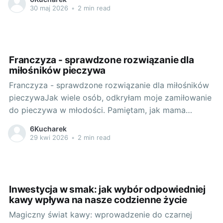
sobie. Nie chodzi tutaj o gotowanie przy stole, ale o
30 maj 2026
•
2 min read
umiejętne używanie wszystkich akcesoriów
kuchennych, które mają bezpośredni wpływ na
proces gotowania
Franczyza - sprawdzone rozwiązanie dla
miłośników pieczywa
Franczyza - sprawdzone rozwiązanie dla miłośników
pieczywaJak wiele osób, odkryłam moje zamiłowanie
do pieczywa w młodości. Pamiętam, jak mama
wyjmowała gorący bochenek chleba z pieca i jak
6Kucharek
wspaniałe było poczucie świeżości i domowego
29 kwi 2026
•
2 min read
ciepła, które towarzyszyło temu procesowi. Od tego
czasu zawsze marzyłam o otwarciu własnej piekarni.
Pierwsza Kromka – Odkrywając
Inwestycja w smak: jak wybór odpowiedniej
kawy wpływa na nasze codzienne życie
Magiczny świat kawy: wprowadzenie do czarnej