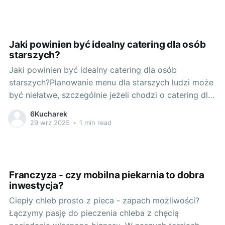
z kiszonych buraków. Wyróżnia się on nie tylko
Jaki powinien być idealny catering dla osób
starszych?
Jaki powinien być idealny catering dla osób
starszych?Planowanie menu dla starszych ludzi może
być niełatwe, szczególnie jeżeli chodzi o catering dla
seniora. Seniorzy bowiem, w odróżnieniu od
6Kucharek
młodszych pokoleń, mają specyficzne potrzeby
29 wrz 2025
•
1 min read
żywieniowe, które są kluczowe do utrzymania
zdrowia na najwyższym poziomie. W tym artykule
dowiesz się, na co
Franczyza - czy mobilna piekarnia to dobra
inwestycja?
Ciepły chleb prosto z pieca - zapach możliwości?
Łączymy pasję do pieczenia chleba z chęcią