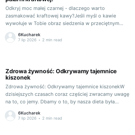
Odkryj moc małej czarnej - dlaczego warto
zasmakować kraftowej kawy?Jeśli myśl o kawie
wywołuje w Tobie obraz siedzenia w przeciętnym
biurze i picia typowej kawy z supermarketu, mamy
6Kucharek
dla Ciebie świetną wiadomość. Świat kawy jest
7 lip 2026
•
2 min read
niezwykle różnorodny i dzisiaj mamy okazję odkryć
dla siebie jej wyjątkową odmianę – kawę z
Zdrowa żywność: Odkrywamy tajemnice
kiszonek
Zdrowa żywność: Odkrywamy tajemnice kiszonekW
dzisiejszych czasach coraz częściej zwracamy uwagę
na to, co jemy. Dbamy o to, by nasza dieta była
zdrowa, pełna substancji odżywczych i dobrze
6Kucharek
wpływała na nasze samopoczucie. Jednym z
7 lip 2026
•
2 min read
produktów, które na stałe powinny zagościć na
naszych stołach, są kiszonki, a w szczególności