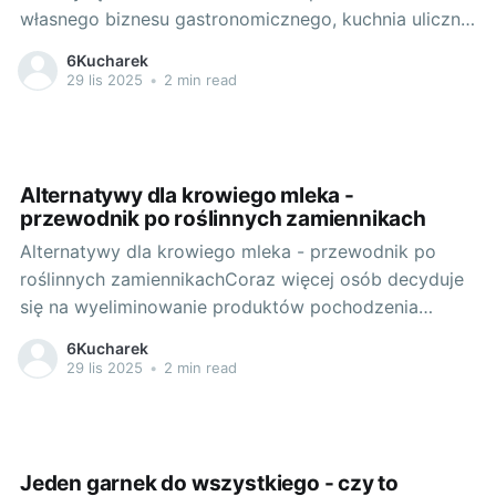
własnego biznesu gastronomicznego, kuchnia uliczna
zyskuje coraz większą popularność. Niezależnie od
6Kucharek
tego, czy poruszamy się po ulicach Warszawy, czy
29 lis 2025
•
2 min read
przechadzamy się po rynku w Rzeszowie, jest jedno
danie, które zawsze przyciąga naszą uwagę - kebab.
Pomysł przeniesienia tego orientalnego
Alternatywy dla krowiego mleka -
przewodnik po roślinnych zamiennikach
Alternatywy dla krowiego mleka - przewodnik po
roślinnych zamiennikachCoraz więcej osób decyduje
się na wyeliminowanie produktów pochodzenia
zwierzęcego z diety. Najczęściej zastępują one
6Kucharek
krowie mleko alternatywami roślinnymi, które, oprócz
29 lis 2025
•
2 min read
korzyści zdrowotnych, oferują również unikalny smak
i szeroki wachlarz możliwości zastosowania. Czy
jednak wszystkie z nich są równie zdrowe i
wartościowe?
Jeden garnek do wszystkiego - czy to