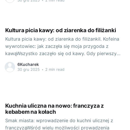
właściwościom. Fermentacja, bo o takiej metodzie
konserwowania mówimy, pozwala nie tylko na
przedłużenie trwałości produktów, ale
Kultura picia kawy: od ziarenka do filiżanki
Kultura picia kawy: od ziarenka do filiżankiI. Kofeina
wywrotowiec: jak zaczęła się moja przygoda z
kawąWszystko zaczęło się od kawy. Gdy pierwszy
raz spróbowałam tego niepowtarzalnego napoju,
6Kucharek
poczułam, że moje kubki smakowe przeżyły małe
30 gru 2025
•
2 min read
trzęsienie ziemi. Kawa stała się moim codziennym
rytuałem, uważnym procesem, który rozpoczyna
każdy mój dzień. II.
Kuchnia uliczna na nowo: franczyza z
kebabem na kołach
Smak miasta: wprowadzenie do kuchni ulicznej z
franczyząWśród wielu możliwości prowadzenia