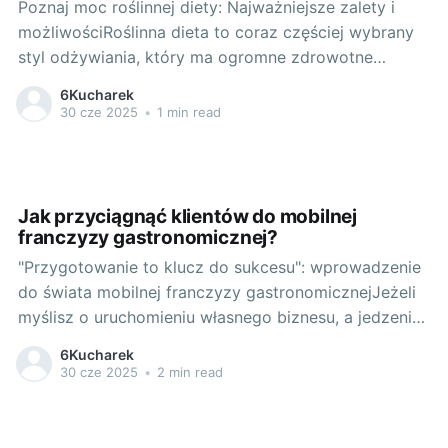
Poznaj moc roślinnej diety: Najważniejsze zalety i
możliwościRoślinna dieta to coraz częściej wybrany
styl odżywiania, który ma ogromne zdrowotne
korzyści. Sklepy spożywcze, takie jak ten, świadczą o
6Kucharek
zwiększonym zainteresowaniu produktami roślinnymi,
30 cze 2025
•
1 min read
oferując szeroki wybór zdrowych artykułów
spożywczych, ekologicznej chemii oraz kosmetyków.
Roślinna dieta jest bogata w składniki odżywcze,
które są
Jak przyciągnąć klientów do mobilnej
franczyzy gastronomicznej?
"Przygotowanie to klucz do sukcesu": wprowadzenie
do świata mobilnej franczyzy gastronomicznejJeżeli
myślisz o uruchomieniu własnego biznesu, a jedzenie
to Twoja pasja, warto zastanowić się nad otwarciem
6Kucharek
franczyzy gastronomicznej. Kluczem do sukcesu jest
30 cze 2025
•
2 min read
preparacja, a pulsujący rynek szybkiego jedzenia -
idealnym miejscem do rozpoczęcia przygody z
własnym biznesem. 1.1. Co