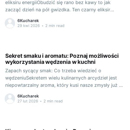
eliksiru energiiObudzić się rano bez kawy to jak
zacząć dzień na pół gwizdka. Ten czarny eliksir
energii niesie ze sobą nie tylko pobudzenie ciała i
6Kucharek
umysłu, ale również bogactwo smaku i aromatu.
29 kwi 2026
•
2 min read
Każdy z nas ma swoją ulubioną porcję kofeiny, czy to
mocne espresso,
Sekret smaku i aromatu: Poznaj możliwości
wykorzystania wędzenia w kuchni
Zapach sycący smak: Co trzeba wiedzieć o
wędzeniuSekretem wielu kulinarnych arcydzieł jest
niepowtarzalny aroma, który kusi nasze zmysły już na
samym wstępie degustacji. Jednym z najbardziej
6Kucharek
interesujących metod uwypuklenia smaku jest
27 lut 2026
•
2 min read
wędzenie. To centuryznej tradycji technika, mająca
swoje korzenie jeszcze w czasach prehistorycznych,
kiedy to pierwszy raz użyto dymu do