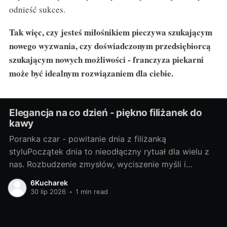
odnieść sukces.
Tak więc, czy jesteś miłośnikiem pieczywa szukającym
nowego wyzwania, czy doświadczonym przedsiębiorcą
szukającym nowych możliwości - franczyza piekarni
może być idealnym rozwiązaniem dla ciebie.
Elegancja na co dzień - piękno filiżanek do
kawy
Poranka czar - powitanie dnia z filiżanką
styluPoczątek dnia to nieodłączny rytuał dla wielu z
nas. Rozbudzenie zmysłów, wyciszenie myśli i
subtelne przygotowanie do kolejnych godzin pełnych
6Kucharek
wyzwań. W tym porannym spektaklu, na pierwszy
30 lip 2026
•
1 min read
plan wysuwa się filiżanka kawy. A co gdybyśmy
dodali do tego elementu nieco stylu? Zapraszam Was