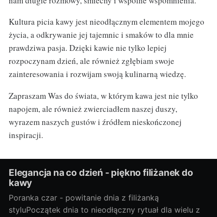
nam długie rozmowy, śmiechy i wspólne wspomnienia.
Kultura picia kawy jest nieodłącznym elementem mojego
życia, a odkrywanie jej tajemnic i smaków to dla mnie
prawdziwa pasja. Dzięki kawie nie tylko lepiej
rozpoczynam dzień, ale również zgłębiam swoje
zainteresowania i rozwijam swoją kulinarną wiedzę.
Zapraszam Was do świata, w którym kawa jest nie tylko
napojem, ale również zwierciadłem naszej duszy,
wyrazem naszych gustów i źródłem nieskończonej
inspiracji.
Elegancja na co dzień - piękno filiżanek do
kawy
Poranka czar - powitanie dnia z filiżanką
styluPoczątek dnia to nieodłączny rytuał dla wielu z