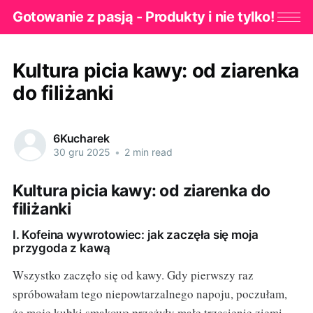
Gotowanie z pasją - Produkty i nie tylko!
Kultura picia kawy: od ziarenka
do filiżanki
6Kucharek
30 gru 2025
•
2 min read
Kultura picia kawy: od ziarenka do
filiżanki
I. Kofeina wywrotowiec: jak zaczęła się moja
przygoda z kawą
Wszystko zaczęło się od kawy. Gdy pierwszy raz
spróbowałam tego niepowtarzalnego napoju, poczułam,
że moje kubki smakowe przeżyły małe trzęsienie ziemi.