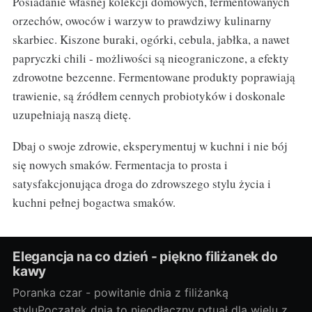
Posiadanie własnej kolekcji domowych, fermentowanych
orzechów, owoców i warzyw to prawdziwy kulinarny
skarbiec. Kiszone buraki, ogórki, cebula, jabłka, a nawet
papryczki chili - możliwości są nieograniczone, a efekty
zdrowotne bezcenne. Fermentowane produkty poprawiają
trawienie, są źródłem cennych probiotyków i doskonale
uzupełniają naszą dietę.
Dbaj o swoje zdrowie, eksperymentuj w kuchni i nie bój
się nowych smaków. Fermentacja to prosta i
satysfakcjonująca droga do zdrowszego stylu życia i
kuchni pełnej bogactwa smaków.
Elegancja na co dzień - piękno filiżanek do
kawy
Poranka czar - powitanie dnia z filiżanką
styluPoczątek dnia to nieodłączny rytuał dla wielu z