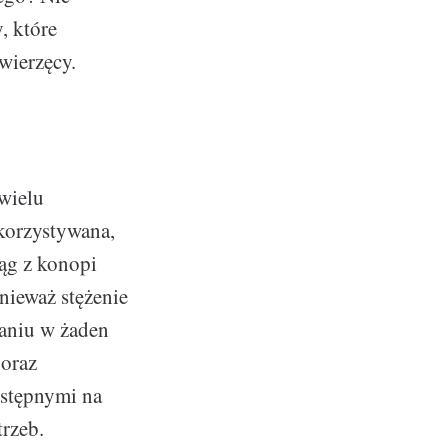
, które
wierzęcy.
 wielu
korzystywana,
ąg z konopi
onieważ stężenie
aniu w żaden
 oraz
dostępnymi na
rzeb.