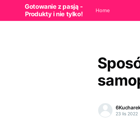
Gotowanie z pasją -
Home
Produkty i nie tylko!
Sposó
samop
6Kuchare
23 lis 2022