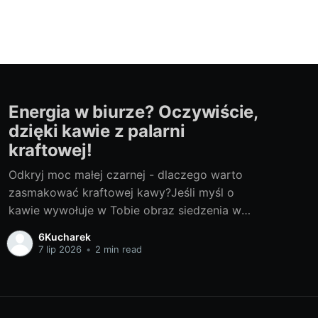
Energia w biurze? Oczywiście,
dzięki kawie z palarni
kraftowej!
Odkryj moc małej czarnej - dlaczego warto
zasmakować kraftowej kawy?Jeśli myśl o
kawie wywołuje w Tobie obraz siedzenia w
przeciętnym biurze i picia typowej kawy z
6Kucharek
supermarketu, mamy dla Ciebie świetną
7 lip 2026
•
2 min read
wiadomość. Świat kawy jest niezwykle
różnorodny i dzisiaj mamy okazję odkryć dla
siebie jej wyjątkową odmianę – kawę z