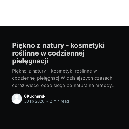
Piękno z natury - kosmetyki
roślinne w codziennej
pielęgnacji
Piękno z natury - kosmetyki roślinne w
codziennej pielęgnacjiW dzisiejszych czasach
coraz więcej osób sięga po naturalne metody
pielęgnacji. To rozwiązanie nie tylko dla wegan
6Kucharek
czy wegetarian, ale dla każdego, kto ceni sobie
30 lip 2026
•
2 min read
zdrowy styl życia. Zamiast chemicznych
dodatków, sztucznych barwników czy
skomplikowanych nazw składników, coraz
częściej na etykietach kosmetyków