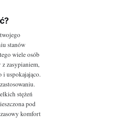
eć?
 twojego
niu stanów
atego wiele osób
y z zasypianiem,
 i uspokajająco.
 zastosowaniu.
elkich stężeń
ieszczona pod
czasowy komfort