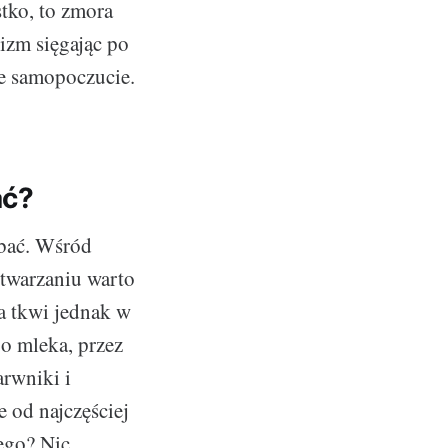
stko, to zmora
izm sięgając po
je samopoczucie.
ać?
dbać. Wśród
etwarzaniu warto
a tkwi jednak w
go mleka, przez
arwniki i
 od najczęściej
ego? Nic