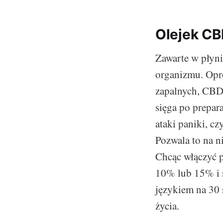
Olejek CB
Zawarte w płyni
organizmu. Opr
zapalnych, CBD 
sięga po prepar
ataki paniki, cz
Pozwala to na n
Chcąc włączyć p
10% lub 15% i 
językiem na 30
życia.