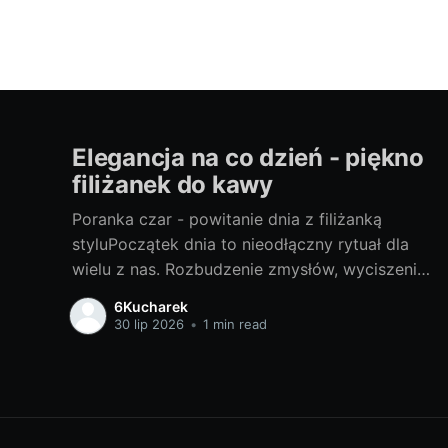
Elegancja na co dzień - piękno
filiżanek do kawy
Poranka czar - powitanie dnia z filiżanką
styluPoczątek dnia to nieodłączny rytuał dla
wielu z nas. Rozbudzenie zmysłów, wyciszenie
myśli i subtelne przygotowanie do kolejnych
6Kucharek
godzin pełnych wyzwań. W tym porannym
30 lip 2026
•
1 min read
spektaklu, na pierwszy plan wysuwa się
filiżanka kawy. A co gdybyśmy dodali do tego
elementu nieco stylu? Zapraszam Was