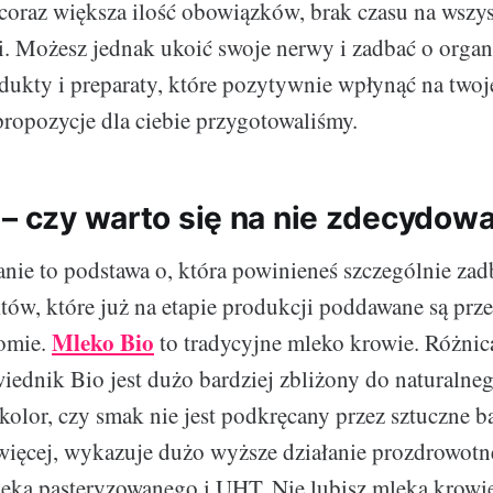
, coraz większa ilość obowiązków, brak czasu na wszy
i. Możesz jednak ukoić swoje nerwy i zadbać o organ
ukty i preparaty, które pozytywnie wpłynąć na two
propozycje dla ciebie przygotowaliśmy.
 – czy warto się na nie zdecydow
ie to podstawa o, która powinieneś szczególnie za
tów, które już na etapie produkcji poddawane są prz
Mleko Bio
omie.
to tradycyjne mleko krowie. Różnic
iednik Bio jest dużo bardziej zbliżony do naturalne
 kolor, czy smak nie jest podkręcany przez sztuczne b
więcej, wykazuje dużo wyższe działanie prozdrowotne
eka pasteryzowanego i UHT. Nie lubisz mleka krowi