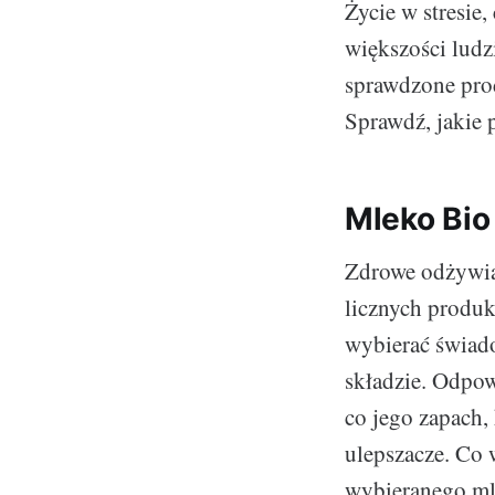
Życie w stresie
większości ludz
sprawdzone prod
Sprawdź, jakie 
Mleko Bio
Zdrowe odżywian
licznych produk
wybierać świad
składzie. Odpow
co jego zapach,
ulepszacze. Co 
wybieranego ml