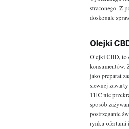
straconego. Z 
doskonale spraw
Olejki CB
Olejki CBD, to 
konsumentów. Z
jako preparat 
siewnej zawarty 
THC nie przekr
sposób zażywani
postrzeganie świ
rynku ofertami 