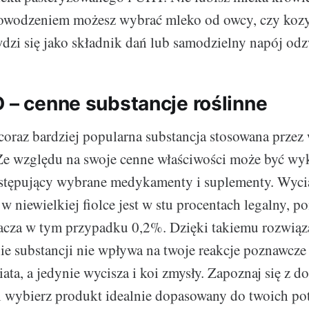
powodzeniem możesz wybrać mleko od owcy, czy kozy
dzi się jako składnik dań lub samodzielny napój odz
D – cenne substancje roślinne
coraz bardziej popularna substancja stosowana przez
e względu na swoje cenne właściwości może być wy
zastępujący wybrane medykamenty i suplementy. Wyci
w niewielkiej fiolce jest w stu procentach legalny, p
acza w tym przypadku 0,2%. Dzięki takiemu rozwiąz
e substancji nie wpływa na twoje reakcje poznawcze
ata, a jedynie wycisza i koi zmysły. Zapoznaj się z 
i wybierz produkt idealnie dopasowany do twoich pot