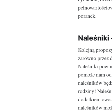
pełnowartościow
poranek.
Naleśniki 
Kolejną propozy
zarówno przez d
Naleśniki powin
pomoże nam od
naleśników będz
rodziny! Naleśn
dodatkiem owoc
naleśników moż