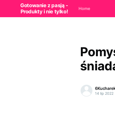
Gotowanie z pasją -
Home
Produkty i nie tylko!
Pomys
śniad
6Kuchare
14 lip 2022