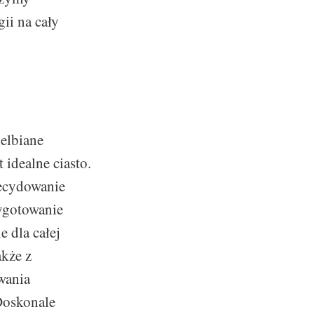
ii na cały
ielbiane
 idealne ciasto.
decydowanie
zygotowanie
e dla całej
akże z
wania
Doskonale