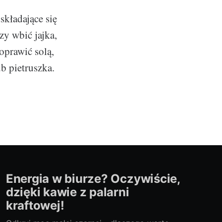
kładające się
y wbić jajka,
doprawić solą,
b pietruszka.
Energia w biurze? Oczywiście,
dzięki kawie z palarni
kraftowej!