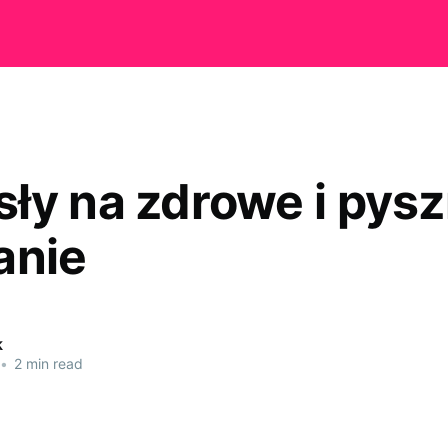
ły na zdrowe i pys
anie
k
•
2 min read