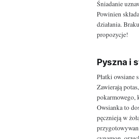
Śniadanie uznaw
Powinien składa
działania. Brak
propozycje!
Pyszna i 
Płatki owsiane
Zawierają potas
pokarmowego, k
Owsianka to dos
pęcznieją w żoł
przygotowywania
cynamon, orzec