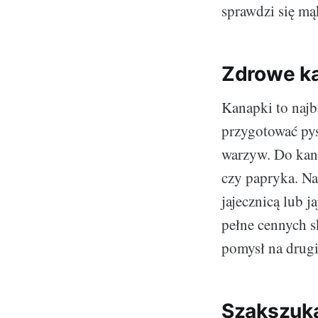
sprawdzi się mą
Zdrowe k
Kanapki to najb
przygotować py
warzyw. Do kana
czy papryka. Na
jajecznicą lub 
pełne cennych 
pomysł na drugie
Szakszuka