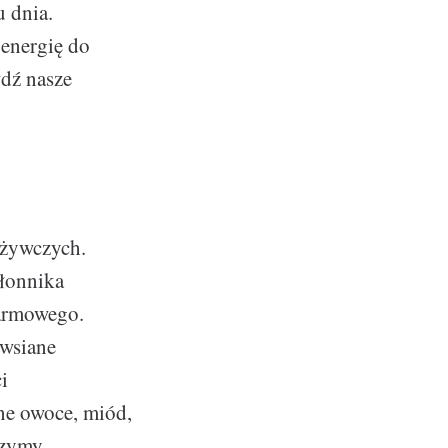
u dnia.
 energię do
wdź nasze
dżywczych.
błonnika
armowego.
owsiane
i
ne owoce, miód,
rzymy