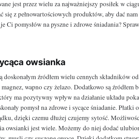
ane jest przez wielu za najważniejszy posiłek w ciąg
ć się z pełnowartościowych produktów, aby dać nam
uje Ci pomysłów na pyszne i zdrowe śniadania? Spra
sycąca owsianka
 są doskonałym źródłem wielu cennych składników o
, magnez, wapno czy żelazo. Dodatkowo są źródłem 
tóry ma pozytywny wpływ na działanie układu pok
konały pomysł na zdrowe i sycące śniadanie. Płatki 
ądku, dzięki czemu dłużej czujemy sytość. Możliwośc
 owsianki jest wiele. Możemy do niej dodać ulubio
hy, musli czy suszone owoce. Dzięki dodatkom stwo