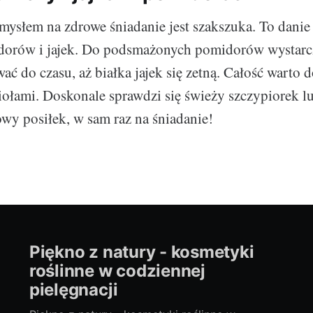
słem na zdrowe śniadanie jest szakszuka. To danie s
dorów i jajek. Do podsmażonych pomidorów wystarcz
ać do czasu, aż białka jajek się zetną. Całość warto 
iołami. Doskonale sprawdzi się świeży szczypiorek lu
owy posiłek, w sam raz na śniadanie!
Piękno z natury - kosmetyki
roślinne w codziennej
pielęgnacji