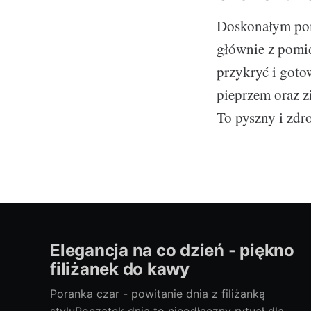
Doskonałym pomy
głównie z pomi
przykryć i gotow
pieprzem oraz z
To pyszny i zdr
Elegancja na co dzień - piękno
filiżanek do kawy
Poranka czar - powitanie dnia z filiżanką
styluPoczątek dnia to nieodłączny rytuał dla