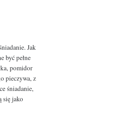
śniadanie. Jak
e być pełne
wka, pomidor
o pieczywa, z
ce śniadanie,
 się jako