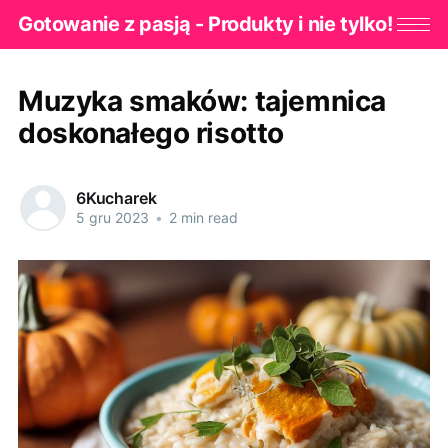
Gotowanie z pasją - Produkty i nie tylko!
Muzyka smaków: tajemnica
doskonałego risotto
6Kucharek
5 gru 2023
•
2 min read