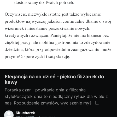
dostosowany do Twoich potrzeb.
Oczywiście, niezwykle istotne jest także wybieranie
produktów najwyższej jakości, continualne dbanie o swój
wizerunek i nieustanne poszukiwanie nowych,
kreatywnych rozwiązań. Pamiętaj, że nie ma biznesu bez
ciężkiej pracy, ale mobilna gastronomia to zdecydowanie
dziedzina, która przy odpowiednim zaangażowaniu, może
przynieść spore zyski i satysfakcję.
Elegancja na co dzień - piękno filiżanek do
kawy
Poranka czar - powitanie dnia z filiżanką
styluPoczątek dnia to nieodłączny rytuał dla wielu z
nas. Rozbudzenie zmysłów, wyciszenie myśli i
subtelne przygotowanie do kolejnych godzin pełnych
6Kucharek
wyzwań. W tym porannym spektaklu, na pierwszy