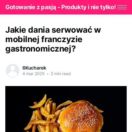
Gotowanie z pasją - Produkty i nie tylko!
Jakie dania serwować w
mobilnej franczyzie
gastronomicznej?
6Kucharek
4 mar 2025
•
2 min read