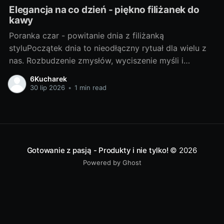
Elegancja na co dzień - piękno filiżanek do
kawy
Poranka czar - powitanie dnia z filiżanką
styluPoczątek dnia to nieodłączny rytuał dla wielu z
nas. Rozbudzenie zmysłów, wyciszenie myśli i
subtelne przygotowanie do kolejnych godzin pełnych
6Kucharek
wyzwań. W tym porannym spektaklu, na pierwszy
30 lip 2026
•
1 min read
plan wysuwa się filiżanka kawy. A co gdybyśmy
dodali do tego elementu nieco stylu? Zapraszam Was
Gotowanie z pasją - Produkty i nie tylko!
© 2026
Powered by Ghost