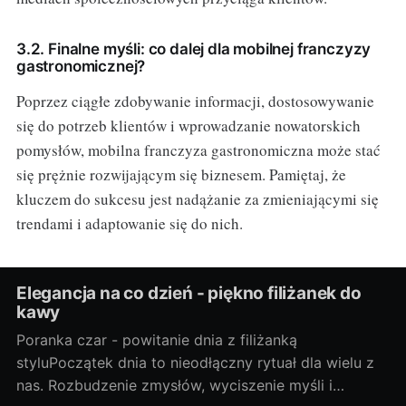
3.2. Finalne myśli: co dalej dla mobilnej franczyzy
gastronomicznej?
Poprzez ciągłe zdobywanie informacji, dostosowywanie
się do potrzeb klientów i wprowadzanie nowatorskich
pomysłów, mobilna franczyza gastronomiczna może stać
się prężnie rozwijającym się biznesem. Pamiętaj, że
kluczem do sukcesu jest nadążanie za zmieniającymi się
trendami i adaptowanie się do nich.
Elegancja na co dzień - piękno filiżanek do
kawy
Poranka czar - powitanie dnia z filiżanką
styluPoczątek dnia to nieodłączny rytuał dla wielu z
nas. Rozbudzenie zmysłów, wyciszenie myśli i