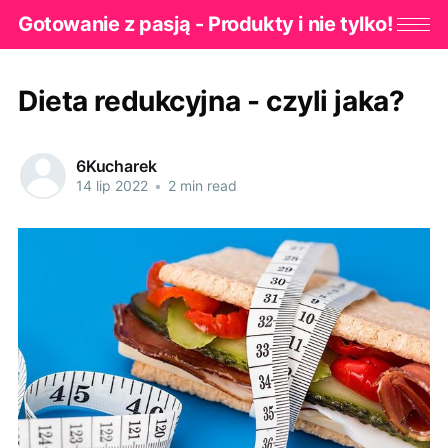
Gotowanie z pasją - Produkty i nie tylko!
Dieta redukcyjna - czyli jaka?
6Kucharek
14 lip 2022
•
2 min read