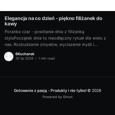
Elegancja na co dzień - piękno filiżanek do
kawy
Poranka czar - powitanie dnia z filiżanką
styluPoczątek dnia to nieodłączny rytuał dla wielu z
nas. Rozbudzenie zmysłów, wyciszenie myśli i
subtelne przygotowanie do kolejnych godzin pełnych
6Kucharek
wyzwań. W tym porannym spektaklu, na pierwszy
30 lip 2026
•
1 min read
plan wysuwa się filiżanka kawy. A co gdybyśmy
dodali do tego elementu nieco stylu? Zapraszam Was
Gotowanie z pasją - Produkty i nie tylko!
© 2026
Powered by Ghost