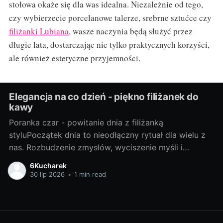
stołowa okaże się dla was idealna. Niezależnie od tego,
czy wybierzecie porcelanowe talerze, srebrne sztućce czy
filiżanki Lubiana
, wasze naczynia będą służyć przez
długie lata, dostarczając nie tylko praktycznych korzyści,
ale również estetyczne przyjemności.
Elegancja na co dzień - piękno filiżanek do
kawy
Poranka czar - powitanie dnia z filiżanką
styluPoczątek dnia to nieodłączny rytuał dla wielu z
nas. Rozbudzenie zmysłów, wyciszenie myśli i
subtelne przygotowanie do kolejnych godzin pełnych
6Kucharek
wyzwań. W tym porannym spektaklu, na pierwszy
30 lip 2026
•
1 min read
plan wysuwa się filiżanka kawy. A co gdybyśmy
dodali do tego elementu nieco stylu? Zapraszam Was