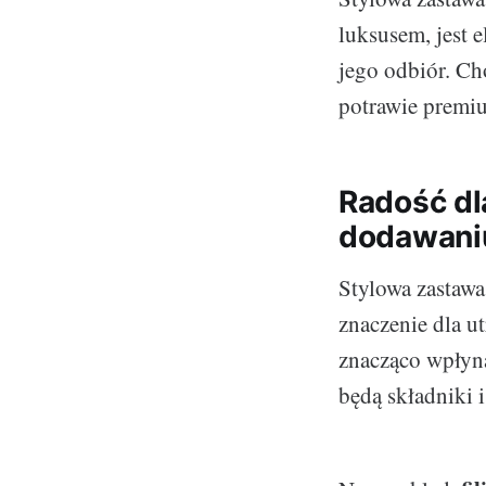
luksusem, jest 
jego odbiór. Ch
potrawie premiu
Radość dl
dodawani
Stylowa zastawa
znaczenie dla u
znacząco wpłyną
będą składniki i