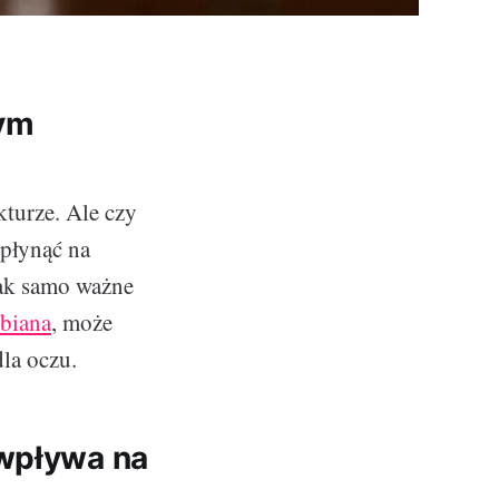
nym
turze. Ale czy
wpłynąć na
tak samo ważne
ubiana
, może
dla oczu.
 wpływa na