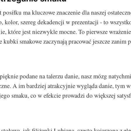
 posiłku ma kluczowe znaczenie dla naszej ostateczn
, kolor, szereg dekadencji w prezentacji - to wszystk
ie, które jest niezwykle mocne. To pierwsze wrażenie 
ze kubki smakowe zaczynają pracować jeszcze zanim pi
ięknie podane na talerzu danie, nasz mózg natychmia
zne. A im bardziej atrakcyjnie wygląda danie, tym w
ego smaku, co w efekcie prowadzi do większej satysf
stołowa, jak filiżanki Lubiana, często kojarzona z ele