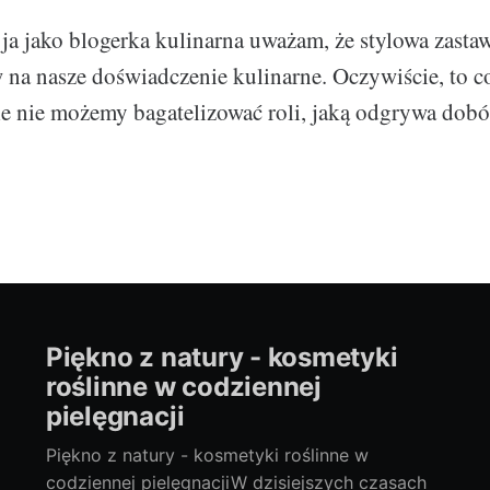
a jako blogerka kulinarna uważam, że stylowa zasta
a nasze doświadczenie kulinarne. Oczywiście, to co 
le nie możemy bagatelizować roli, jaką odgrywa dob
Piękno z natury - kosmetyki
roślinne w codziennej
pielęgnacji
Piękno z natury - kosmetyki roślinne w
codziennej pielęgnacjiW dzisiejszych czasach