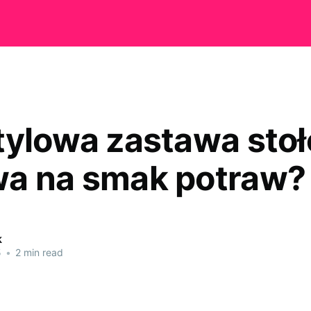
tylowa zastawa sto
a na smak potraw?
k
5
•
2 min read