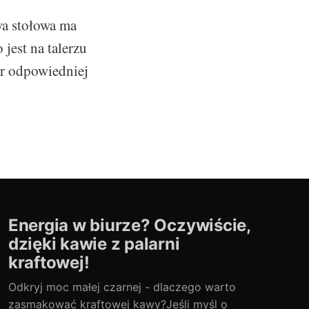
wa stołowa ma
jest na talerzu
ór odpowiedniej
Energia w biurze? Oczywiście,
dzięki kawie z palarni
kraftowej!
Odkryj moc małej czarnej - dlaczego warto
zasmakować kraftowej kawy?Jeśli myśl o