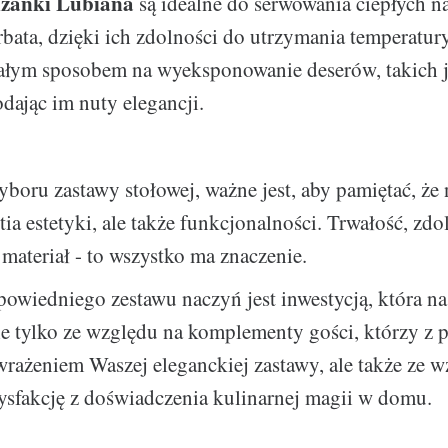
liżanki Lubiana
są idealne do serwowania ciepłych n
rbata, dzięki ich zdolności do utrzymania temperatu
ałym sposobem na wyeksponowanie deserów, takich 
dając im nuty elegancji.
boru zastawy stołowej, ważne jest, aby pamiętać, że n
tia estetyki, ale także funkcjonalności. Trwałość, zd
materiał - to wszystko ma znaczenie.
wiedniego zestawu naczyń jest inwestycją, która na
ie tylko ze względu na komplementy gości, którzy z 
rażeniem Waszej eleganckiej zastawy, ale także ze w
ysfakcję z doświadczenia kulinarnej magii w domu.