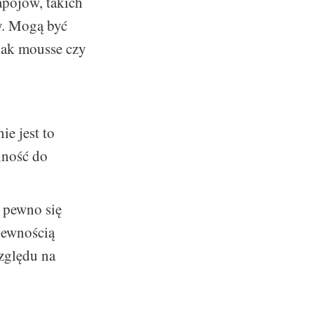
apojów, takich
ry. Mogą być
jak mousse czy
ie jest to
olność do
 pewno się
pewnością
zględu na