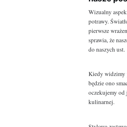
Wizualny aspekt
potrawy. Światło
pierwsze wrażen
sprawia, że nas
do naszych ust.
Kiedy widzimy p
będzie ono smac
oczekujemy od j
kulinarnej.
Stylowa zastawa 