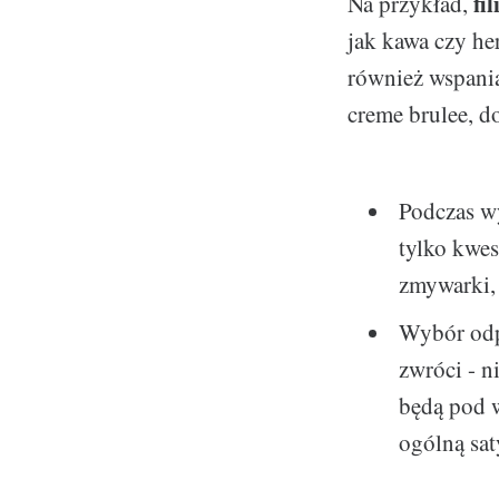
fi
Na przykład,
jak kawa czy he
również wspani
creme brulee, do
Podczas wy
tylko kwes
zmywarki, 
Wybór odpo
zwróci - n
będą pod w
ogólną sat