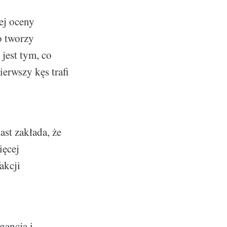
ej oceny
o tworzy
jest tym, co
erwszy kęs trafi
st zakłada, że
ięcej
akcji
gancją i