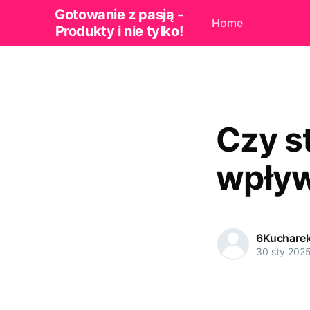
Gotowanie z pasją -
Home
Produkty i nie tylko!
Czy s
wpływ
6Kuchare
30 sty 202