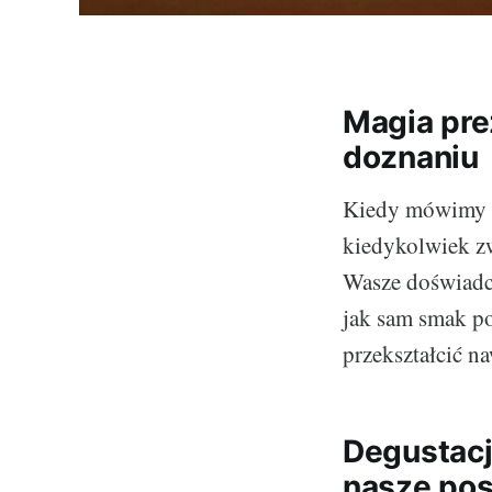
Magia pre
doznaniu
Kiedy mówimy o 
kiedykolwiek zw
Wasze doświadcz
jak sam smak po
przekształcić n
Degustacj
nasze pos