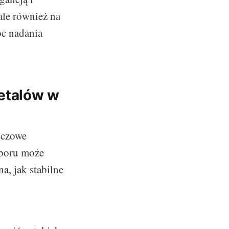
ale również na
oc nadania
detalów w
luczowe
oboru może
a, jak stabilne