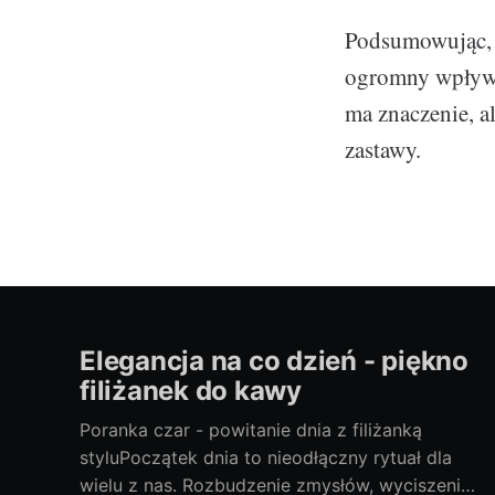
Podsumowując, j
ogromny wpływ n
ma znaczenie, a
zastawy.
Elegancja na co dzień - piękno
filiżanek do kawy
Poranka czar - powitanie dnia z filiżanką
styluPoczątek dnia to nieodłączny rytuał dla
wielu z nas. Rozbudzenie zmysłów, wyciszenie